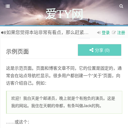
爱TY网
如果您觉得本站非常有看点，那么赶紧使用Ctrl+D 收藏爱TY网吧
登录
注册
欢迎访问爱TY网，欢迎加入爱TY网
QQ群
分享 (
0
)
示例页面
这是示范页面。页面和博客文章不同，它的位置是固定的，通
常会在站点导航栏显示。很多用户都创建一个“关于”页面，向
访客介绍自己。例如：
欢迎！我白天是个邮递员，晚上就是个有抱负的演员。这是
我的网站。我住在天朝的帝都，有条叫做Jack的狗。
……或这个：