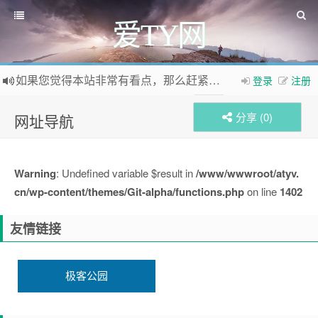
爱TY网
如果您觉得本站非常有看点，那么赶紧使用Ctrl+D 收藏爱TY网吧
登录
注册
欢迎访问爱TY网，欢迎加入爱TY网
QQ群
分享 (
0
)
网址导航
Warning
: Undefined variable $result in
/www/wwwroot/atyv.
cn/wp-content/themes/Git-alpha/functions.php
on line
1402
友情链接
极客公园