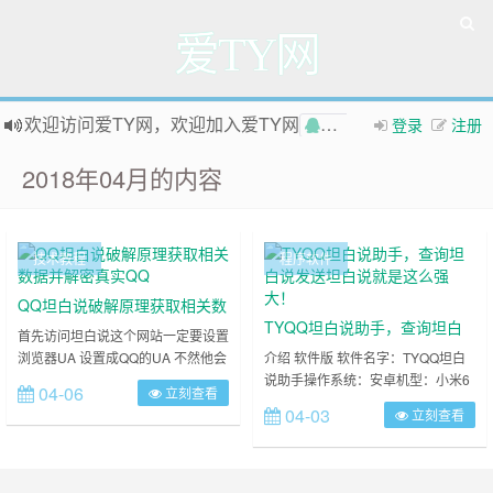
爱TY网
欢迎访问爱TY网，欢迎加入爱TY网
登录
注册
QQ群
如果您觉得本站非常有看点，那么赶紧使用Ctrl+D 收藏爱TY网吧
2018年04月的内容
技术教程
程序软件
QQ坦白说破解原理获取相关数
TYQQ坦白说助手，查询坦白
据并解密真实QQ
首先访问坦白说这个网站一定要设置
说发送坦白说就是这么强大！
浏览器UA 设置成QQ的UA 不然他会
介绍 软件版 软件名字：TYQQ坦白
跳转到QQ官网 复制本链接在QQ里
说助手操作系统：安卓机型：小米6
04-06
立刻查看
打开http://tool.atyv.cn/ua/ 坦白说：
软件大小：1.39MB软件版本：1.94
04-03
立刻查看
https://ti.qq.com/honest-say/my-
下载地址APP安全分析：
received.html 还有一定要登录QQ空
https://habo.qq.com/file/showdetail?
间哦 因为要验证cookie 这是我小米
pk=AD0GYl1tB24IPVs1Ps：为了防
6的获取到的ua Mozilla/5.0……
止有人说这是锁机病毒软件什么的，