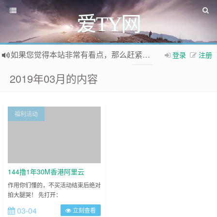
爱TY网
如果您觉得本站非常有看点，那么赶紧使用Ctrl+D 收藏爱TY网吧
登录
注册
欢迎访问爱TY网，欢迎加入爱TY网
QQ群
2019年03月的内容
福利活动
144撸1年30M香港阿里云
作用你们懂的，不买活动结束后绝对
拍大腿哭！ 先打开：
http://t.cn/EIShQbG 点击立即报名 再
03-04
立刻查看
打开：http://t.cn/EIalqvn 按上图选择