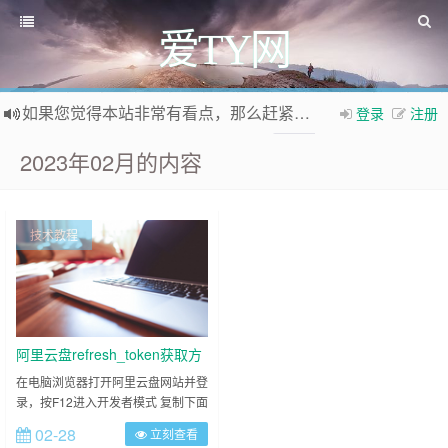
爱TY网
如果您觉得本站非常有看点，那么赶紧使用Ctrl+D 收藏爱TY网吧
登录
注册
欢迎访问爱TY网，欢迎加入爱TY网
QQ群
2023年02月的内容
技术教程
阿里云盘refresh_token获取方
法
在电脑浏览器打开阿里云盘网站并登
录，按F12进入开发者模式 复制下面
代码， if(localStorage.token){let
02-28
立刻查看
token=JSON.parse(localStorage.token);console.log(`user_id=${token.user_id};r