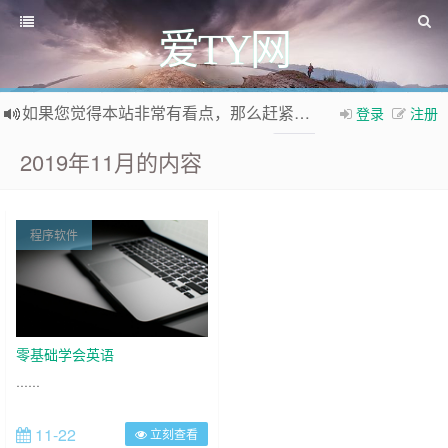
爱TY网
如果您觉得本站非常有看点，那么赶紧使用Ctrl+D 收藏爱TY网吧
登录
注册
欢迎访问爱TY网，欢迎加入爱TY网
QQ群
2019年11月的内容
程序软件
零基础学会英语
……
11-22
立刻查看