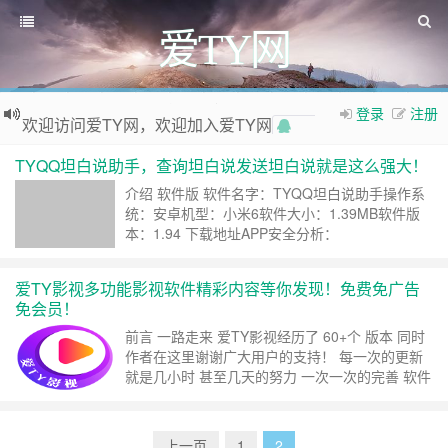
爱TY网
如果您觉得本站非常有看点，那么赶紧使用Ctrl+D 收藏爱TY网吧
登录
注册
欢迎访问爱TY网，欢迎加入爱TY网
QQ群
TYQQ坦白说助手，查询坦白说发送坦白说就是这么强大！
介绍 软件版 软件名字：TYQQ坦白说助手操作系
统：安卓机型：小米6软件大小：1.39MB软件版
本：1.94 下载地址APP安全分析：
https://habo.qq.com/file/showdetail?
pk=AD0GYl1tB24IPVs1Ps：为了防止有人说这是
爱TY影视多功能影视软件精彩内容等你发现！免费免广告
锁机病毒软件什么的，所以楼主采用腾讯哈勃分
免会员！
析，分析了软件，并没有问题！ ……
继续阅读 »
前言 一路走来 爱TY影视经历了 60+个 版本 同时
作者在这里谢谢广大用户的支持！ 每一次的更新
就是几小时 甚至几天的努力 一次一次的完善 软件
网页 都在我自己手中完善 .. 有什么bug的 请及时
反馈 目录说明： 软件目录：根目录/NYQTY/爱TY
影视/ 默认下载目录 download Database.db 是存
上一页
1
2