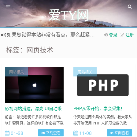
爱TY网
如果您觉得本站非常有看点，那么赶紧使用Ctrl+D 收藏爱TY网吧
登录
注册
欢迎访问爱TY网，欢迎加入爱TY网
QQ群
标签：网页技术
网站相关
网站相关
影视网站搭建，漂亮 UI自动采
PHP从零开始，学会采集！
集全网视频，也可以自己添加
前言： 最近看见许多影视软件都是
今天通过两个具体的实例，教大家从
软件套网页，这样的软件有必要下载
零开始使用 PHP 来抓取需要的数
未上线资源
吗？，又大又没什么用，还不如发个
据。 准备工作 首先，你需要准备一
01-28
11-08
立刻查看
立刻查看
链接。 我看见的鸡肋软件名单：
个 Html 编辑器（如 notepad++），