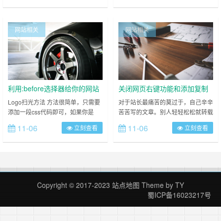
169影视，念旧电影网，极趣淘影
以及一个支持 PHP 的网站空间。 新
视，全能影视，小华影视，小祁影
建一个 PHP 文件，命名为 get.php
视，果冻影视，小清影院，咚咚影
第一行代码 打开 get.php ，在里面
网站相关
网站相关
视，Cxy影视……等等。。。 反正
输入 <?php echo 'hello php'; ?
类似以上界面和图三都是软件套网
&……
页，没用鸡肋软件，无技术可言，码
源网上一大把 &nb……
利用:before选择器给你的网站
关闭网页右键功能和添加复制
Logo添加扫光特效
版权提醒！
Logo扫光方法 方法很简单，只需要
对于站长最痛苦的莫过于，自己辛辛
添加一段css代码即可，如果你是
苦苦写的文章。别人轻轻松松就转载
WordPress程序，那么请在当前主题
走了，走的时候，都没人说一声吗？
11-06
11-06
立刻查看
立刻查看
css文件最下方添加如下代码，需注
今天我们来告诉大家几种方法，拒绝
意：代码中的#logo:before，根据自
转载。 方法一：禁止复制网站文字
己的实际情况修改为当前主题的
当你不想让网友对网站文字复制，那
Logo元素选择器名称。 /**logo扫光
么只要将以下代码加入到</body>标
效果CSS**/ #logo:before{ content:
签前即可完全防止 <!--禁止复制-->
“”; positio……
<script type="text/Jav……
Copyright © 2017-2023
站点地图
Theme by
TY
蜀ICP备16023217号