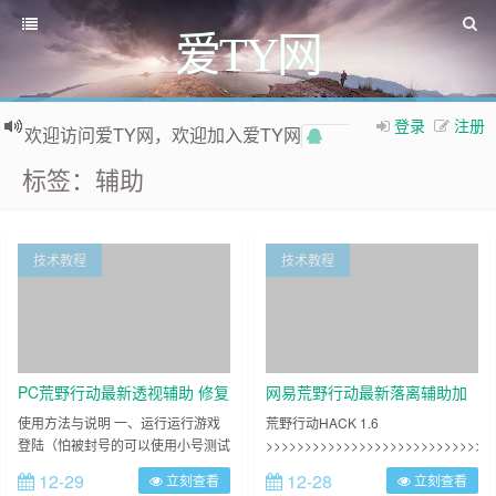
爱TY网
如果您觉得本站非常有看点，那么赶紧使用Ctrl+D 收藏爱TY网吧
欢迎访问爱TY网，欢迎加入爱TY网
登录
注册
QQ群
标签：辅助
技术教程
技术教程
PC荒野行动最新透视辅助 修复
网易荒野行动最新落离辅助加
倍镜变蓝
小号登录器神器
使用方法与说明 一、运行运行游戏
荒野行动HACK 1.6
登陆（怕被封号的可以使用小号测试
>>>>>>>>>>>>>>>>>>>>>>>>>>>>>
哦！） 二、右击管理员运行软件 关
建议只开启：透视 + 热成像 + 穿墙
12-29
12-28
立刻查看
立刻查看
闭杀毒软件 或者 添加信任 软件：
蛇皮加速可以用来跑毒和找车 功能