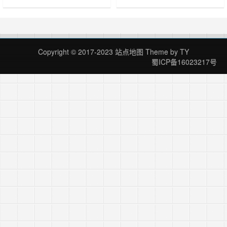
HYFZ2018-1-16.exe 启动软件会生
没效果请点击按钮加入更新群反馈或
成 BugTrace.dll 也要添加信任哦 功
者直接发邮件反馈，都能看到的 软
能键： F10透视 F12热感应 2018年
件出现 停止运行解决办法：
1月17日 22:00:34 测试OK 然后稳定
https://jingyan.baidu.com/article/7
奔放！！ 下载地址 ……
Copyright © 2017-2023
站点地图
Theme by
TY
蜀ICP备16023217号