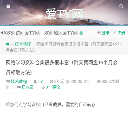
爱TY网
欢迎访问爱TY网，欢迎加入爱TY网
登录
注册
QQ群
如果您觉得本站非常有看点，那么赶紧使用Ctrl+D 收藏爱TY网吧
技术教程
网络学习资料合集很多很丰富（附天翼网盘15个
>
>
月会员领取方法）
网络学习资料合集很多很丰富（附天翼网盘15个月会
员领取方法）
技术教程
TY
6年前 (2020-05-21)
3363次浏
览
已收录
0个评论
给你们点学习资料自己看截屏，需要的自己转存