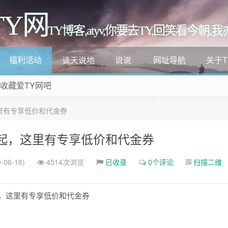
TY网
TY博客,atyv,你要去TY,回笑看今朝,
福利活动
谈天说地
说说
网址导航
关于T
 收藏爱TY网吧
这里有专享低价和代金券
年起，这里有专享低价和代金券
-06-18)
4514次浏览
已收录
0个评论
扫描二维
起，这里有专享低价和代金券