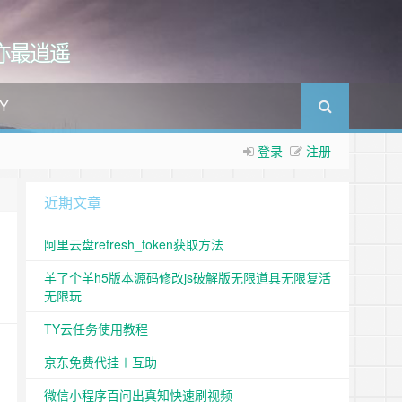
我亦最逍遥
Y
登录
注册
近期文章
阿里云盘refresh_token获取方法
羊了个羊h5版本源码修改js破解版无限道具无限复活
无限玩
TY云任务使用教程
京东免费代挂＋互助
微信小程序百问出真知快速刷视频