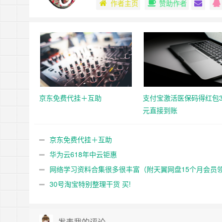
作者主页
赞助作者
京东免费代挂＋互助
支付宝激活医保码得红包3-
元直接到账
京东免费代挂＋互助
华为云618年中云钜惠
网络学习资料合集很多很丰富（附天翼网盘15个月会员
法）
30号淘宝特别整理干货 买!
发表我的评论