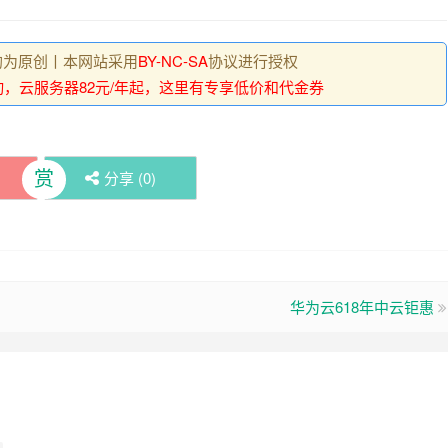
, 均为原创丨本网站采用
BY-NC-SA
协议进行授权
动，云服务器82元/年起，这里有专享低价和代金券
赏
分享 (
0
)
华为云618年中云钜惠