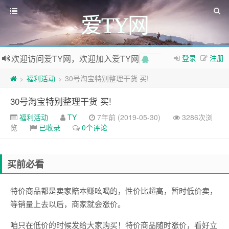
爱TY网
欢迎访问爱TY网，欢迎加入爱TY网
登录
注册
QQ群
如果您觉得本站非常有看点，那么赶紧使用Ctrl+D 收藏爱TY网吧
福利活动
30号淘宝特别整理干货 买!
>
>
30号淘宝特别整理干货 买!
福利活动
TY
7年前 (2019-05-30)
3286次浏
览
已收录
0个评论
买前必看
特价商品都是卖家赔本赚吆喝的，性价比超高，暂时低价卖，
等销量上去以后，商家就会涨价。
咱只在低价的时候发给大家购买！特价商品随时涨价，看好立