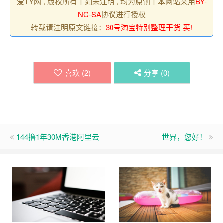
爱TY网 , 版权所有丨如未注明 , 均为原创丨本网站采用
BY-
NC-SA
协议进行授权
转载请注明原文链接：
30号淘宝特别整理干货 买!
喜欢 (
2
)
分享 (
0
)
144撸1年30M香港阿里云
世界，您好！