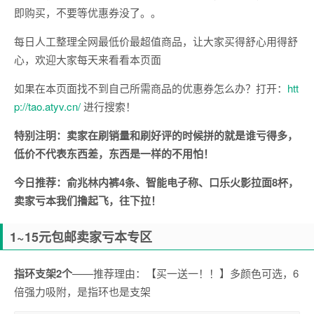
即购买，不要等优惠券没了。。
每日人工整理全网最低价最超值商品，让大家买得舒心用得舒
心，欢迎大家每天来看看本页面
如果在本页面找不到自己所需商品的优惠券怎么办？打开：
htt
p://
tao.atyv.cn
/
进行搜索！
特别注明：卖家在刷销量和刷好评的时候拼的就是谁亏得多，
低价不代表东西差，东西是一样的不用怕！
今日推荐：俞兆林内裤4条、智能电子称、口乐火影拉面8杯，
卖家亏本我们撸起飞，往下拉！
1~15元包邮卖家亏本专区
指环支架2个
——推荐理由：【买一送一！！】多颜色可选，6
倍强力吸附，是指环也是支架