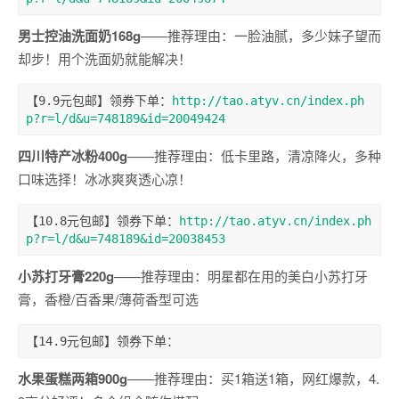
男士控油洗面奶168g
——推荐理由：一脸油腻，多少妹子望而
却步！用个洗面奶就能解决！
【9.9元包邮】领券下单：
http://tao.atyv.cn/index.ph
p?r=l/d&u=748189&id=20049424
四川特产冰粉400g
——推荐理由：低卡里路，清凉降火，多种
口味选择！冰冰爽爽透心凉！
【10.8元包邮】领券下单：
http://tao.atyv.cn/index.ph
p?r=l/d&u=748189&id=20038453
小苏打牙膏220g
——推荐理由：明星都在用的美白小苏打牙
膏，香橙/百香果/薄荷香型可选
【14.9元包邮】领券下单：
水果蛋糕两箱900g
——推荐理由：买1箱送1箱，网红爆款，4.