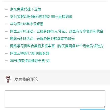
金券
京东免费代挂＋互助
支付宝激活医保码得红包3-88元直接到账
华为云618年中云钜惠
阿里云618活动，云服务器82元/年起，这里有专享低价和代金
券
腾讯云618活动，云服务器1核2G首年95元
网络学习资料合集很多很丰富（附天翼网盘15个月会员领取方
法）
阿里云拼购1.5折买服务器
30号淘宝特别整理干货 买!
发表我的评论