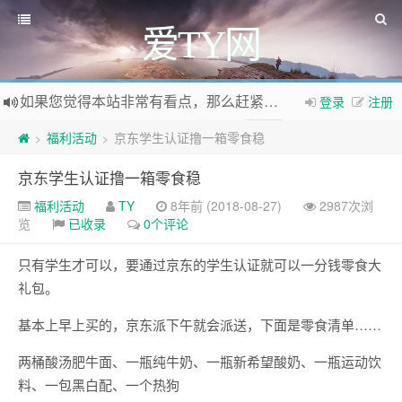
爱TY网
如果您觉得本站非常有看点，那么赶紧使用Ctrl+D 收藏爱TY网吧
登录
注册
欢迎访问爱TY网，欢迎加入爱TY网
QQ群
福利活动
京东学生认证撸一箱零食稳
>
>
京东学生认证撸一箱零食稳
福利活动
TY
8年前 (2018-08-27)
2987次浏
览
已收录
0个评论
只有学生才可以，要通过京东的学生认证就可以一分钱零食大
礼包。
基本上早上买的，京东派下午就会派送，下面是零食清单……
两桶酸汤肥牛面、一瓶纯牛奶、一瓶新希望酸奶、一瓶运动饮
料、一包黑白配、一个热狗