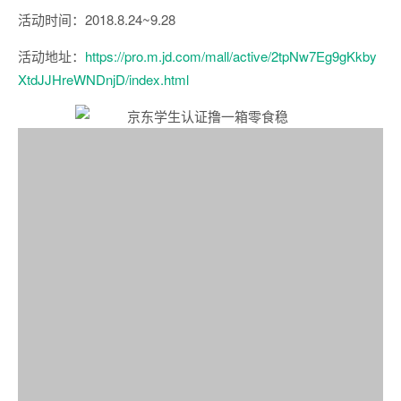
活动时间：2018.8.24~9.28
活动地址：
https://pro.m.jd.com/mall/active/2tpNw7Eg9gKkby
XtdJJHreWNDnjD/index.html